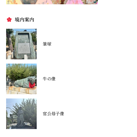
境内案内
筆塚
牛の像
官公母子像