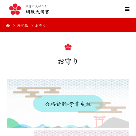
授与品
お守り
お守り